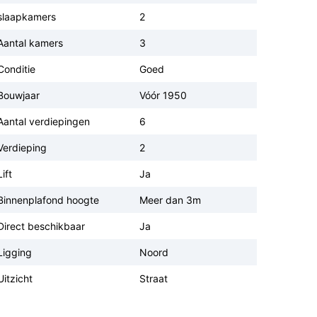
slaapkamers
2
Aantal kamers
3
Conditie
Goed
Bouwjaar
Vóór 1950
Aantal verdiepingen
6
Verdieping
2
Lift
Ja
Binnenplafond hoogte
Meer dan 3m
Direct beschikbaar
Ja
Ligging
Noord
Uitzicht
Straat