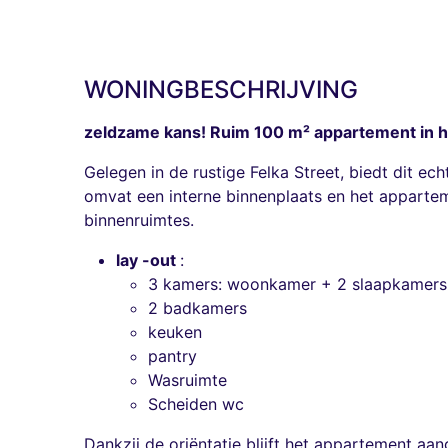
WONINGBESCHRIJVING
zeldzame kans! Ruim 100 m² appartement in he
Gelegen in de rustige Felka Street, biedt dit e
omvat een interne binnenplaats en het apparte
binnenruimtes.
lay -out
:
3 kamers: woonkamer + 2 slaapkamers
2 badkamers
keuken
pantry
Wasruimte
Scheiden wc
Dankzij de oriëntatie blijft het appartement aa