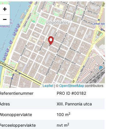
+
−
Leaflet
|
©
OpenStreetMap
contributors
Referentienummer
PRO ID #00182
Adres
XIII. Pannonia utca
2
Woonoppervlakte
100 m
2
Perceeloppervlakte
nvt m