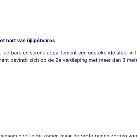
t hart van újlipótváros
cht leefbare en serene appartement een uitstekende sfeer in 
ment bevindt zich op de 2e verdieping met meer dan 3 me
ngenaam cool in de zomer, maar de grote ramen zorgen voor v