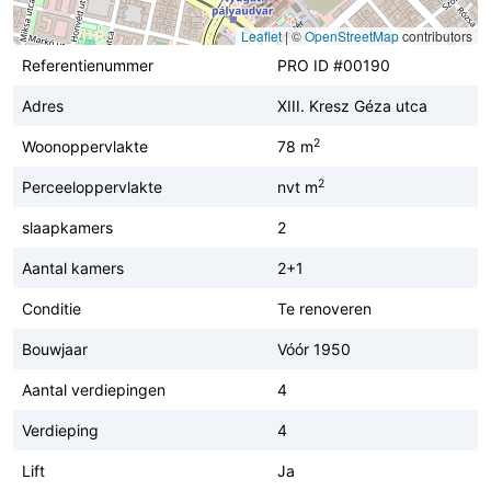
Leaflet
|
©
OpenStreetMap
contributors
Referentienummer
PRO ID #00190
Adres
XIII. Kresz Géza utca
2
Woonoppervlakte
78 m
2
Perceeloppervlakte
nvt m
slaapkamers
2
Aantal kamers
2+1
Conditie
Te renoveren
Bouwjaar
Vóór 1950
Aantal verdiepingen
4
Verdieping
4
Lift
Ja