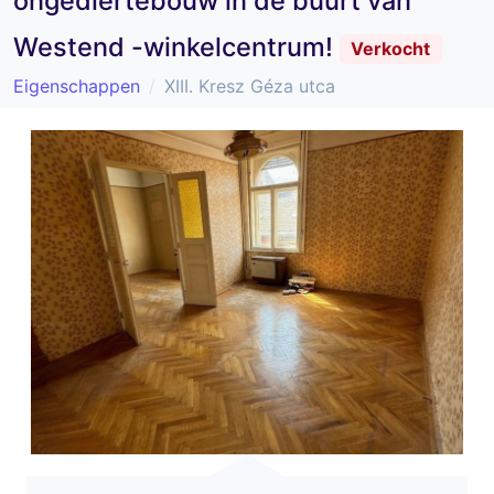
ongediertebouw in de buurt van
Westend -winkelcentrum!
Verkocht
Eigenschappen
XIII. Kresz Géza utca