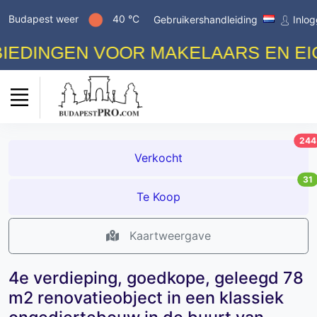
Budapest weer
40 °C
Gebruikershandleiding
Inlo
INGEN VOOR MAKELAARS EN EIGEN
244
Verkocht
31
Te Koop
Kaartweergave
4e verdieping, goedkope, geleegd 78
m2 renovatieobject in een klassiek