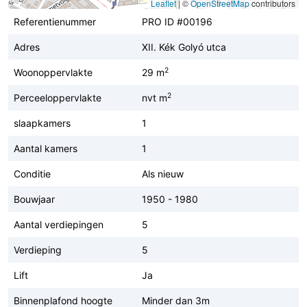
Leaflet
|
©
OpenStreetMap
contributors
Referentienummer
PRO ID #00196
Adres
XII. Kék Golyó utca
2
Woonoppervlakte
29 m
2
Perceeloppervlakte
nvt m
slaapkamers
1
Aantal kamers
1
Conditie
Als nieuw
Bouwjaar
1950 - 1980
Aantal verdiepingen
5
Verdieping
5
Lift
Ja
Binnenplafond hoogte
Minder dan 3m