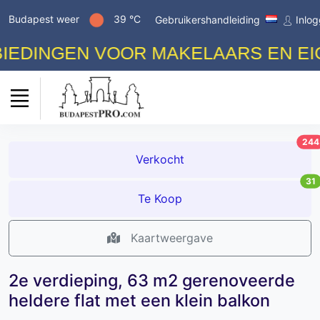
Budapest weer
39 °C
Gebruikershandleiding
Inlo
INGEN VOOR MAKELAARS EN EIGEN
244
Verkocht
31
Te Koop
Kaartweergave
2e verdieping, 63 m2 gerenoveerde
heldere flat met een klein balkon