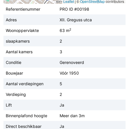
Leaflet
|
©
OpenStreetMap
contributors
Referentienummer
PRO ID #00198
Adres
XII. Greguss utca
2
Woonoppervlakte
63 m
slaapkamers
2
Aantal kamers
3
Conditie
Gerenoveerd
Bouwjaar
Vóór 1950
Aantal verdiepingen
5
Verdieping
2
Lift
Ja
Binnenplafond hoogte
Meer dan 3m
Direct beschikbaar
Ja