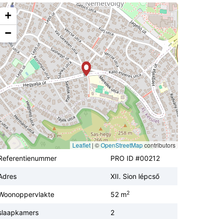
+
−
Leaflet
|
©
OpenStreetMap
contributors
Referentienummer
PRO ID #00212
Adres
XII. Sion lépcső
2
Woonoppervlakte
52 m
slaapkamers
2