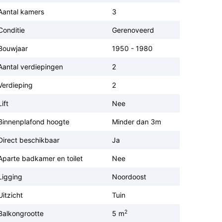
Aantal kamers
3
Conditie
Gerenoveerd
Bouwjaar
1950 - 1980
Aantal verdiepingen
2
Verdieping
2
Lift
Nee
Binnenplafond hoogte
Minder dan 3m
Direct beschikbaar
Ja
Aparte badkamer en toilet
Nee
Ligging
Noordoost
Uitzicht
Tuin
2
Balkongrootte
5 m