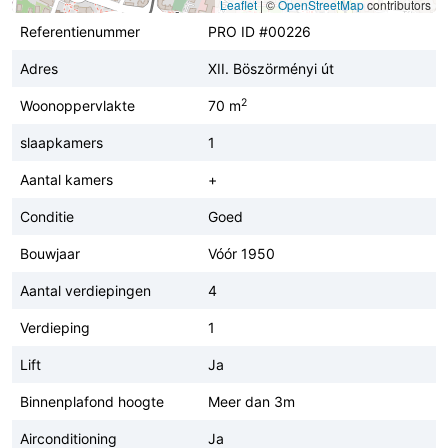
Leaflet
|
©
OpenStreetMap
contributors
Referentienummer
PRO ID #00226
Adres
XII. Böszörményi út
2
Woonoppervlakte
70 m
slaapkamers
1
Aantal kamers
+
Conditie
Goed
Bouwjaar
Vóór 1950
Aantal verdiepingen
4
Verdieping
1
Lift
Ja
Binnenplafond hoogte
Meer dan 3m
Airconditioning
Ja