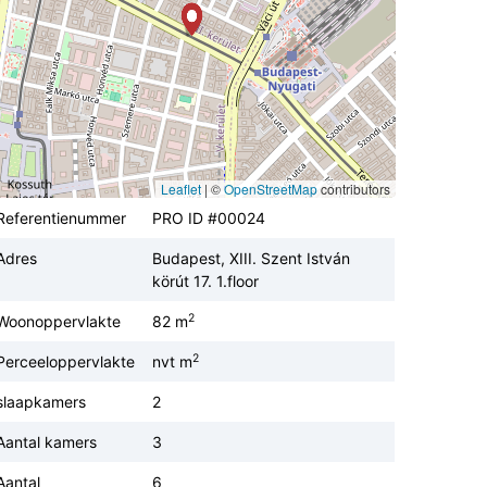
Leaflet
|
©
OpenStreetMap
contributors
Referentienummer
PRO ID #00024
Adres
Budapest, XIII. Szent István
körút 17. 1.floor
2
Woonoppervlakte
82 m
2
Perceeloppervlakte
nvt m
slaapkamers
2
Aantal kamers
3
Aantal
6