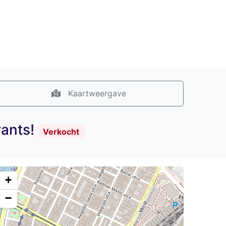
Kaartweergave
rants!
Verkocht
+
−