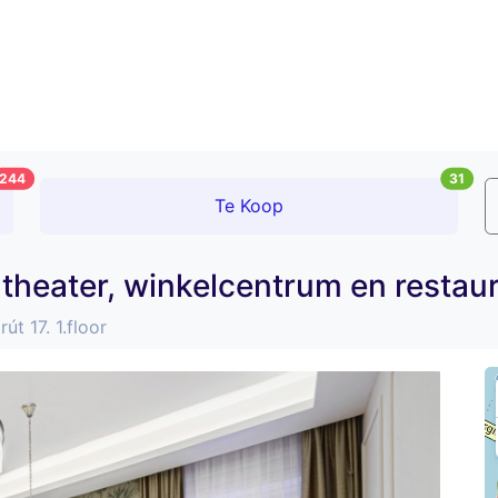
244
31
Te Koop
j theater, winkelcentrum en restau
út 17. 1.floor