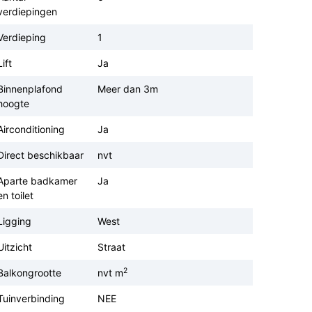
verdiepingen
Verdieping
1
Lift
Ja
Binnenplafond
Meer dan 3m
hoogte
Airconditioning
Ja
Direct beschikbaar
nvt
Aparte badkamer
Ja
en toilet
Ligging
West
Uitzicht
Straat
2
Balkongrootte
nvt m
Tuinverbinding
NEE