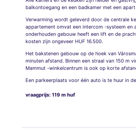
Alle kamers en de keuken zijn helder en gastvr
balkontoegang en een badkamer met een apart 
Verwarming wordt geleverd door de centrale ket
appartement omvat een intercom -systeem en alle
onderhouden gebouw heeft een lift en de prach
kosten zijn ongeveer HUF 16.500.
Het bakstenen gebouw op de hoek van Városmajo
minuten afstand. Binnen een straal van 150 m v
Mammut -winkelcentrum is ook op korte afstan
Een parkeerplaats voor één auto is te huur in de
vraagprijs: 119 m huf