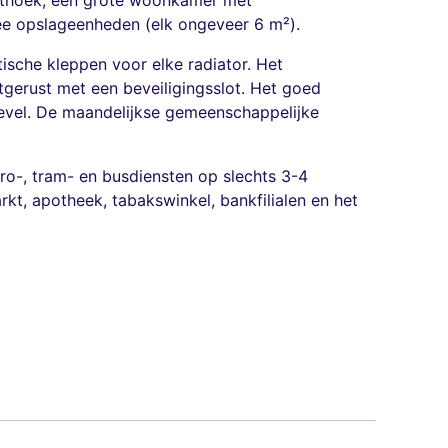
eethoek, een grote woonkamer met
e opslageenheden (elk ongeveer 6 m²).
ische kleppen voor elke radiator. Het
tgerust met een beveiligingsslot. Het goed
evel. De maandelijkse gemeenschappelijke
o-, tram- en busdiensten op slechts 3-4
t, apotheek, tabakswinkel, bankfilialen en het