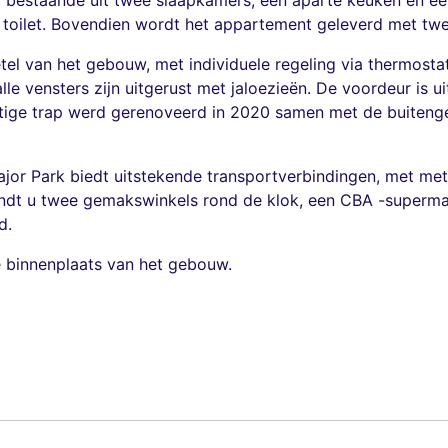
ij, bestaande uit twee slaapkamers, een aparte keuken en 
toilet. Bovendien wordt het appartement geleverd met twe
el van het gebouw, met individuele regeling via thermostat
 vensters zijn uitgerust met jaloezieën. De voordeur is ui
tige trap werd gerenoveerd in 2020 samen met de buiteng
r Park biedt uitstekende transportverbindingen, met metr
indt u twee gemakswinkels rond de klok, een CBA -supermark
d.
 binnenplaats van het gebouw. ​​