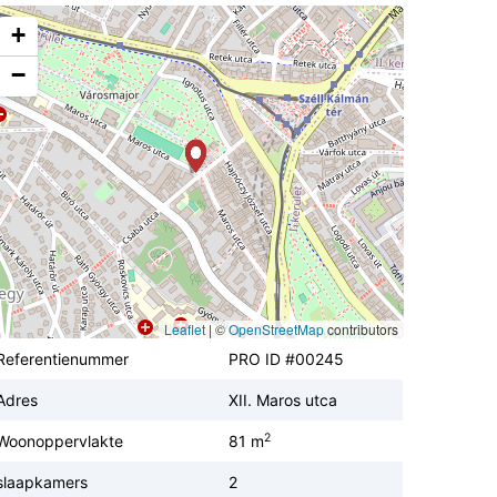
+
−
Leaflet
|
©
OpenStreetMap
contributors
Referentienummer
PRO ID #00245
Adres
XII. Maros utca
2
Woonoppervlakte
81 m
slaapkamers
2