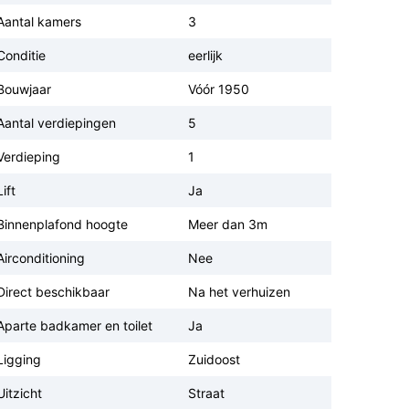
Aantal kamers
3
Conditie
eerlijk
Bouwjaar
Vóór 1950
Aantal verdiepingen
5
Verdieping
1
Lift
Ja
Binnenplafond hoogte
Meer dan 3m
Airconditioning
Nee
Direct beschikbaar
Na het verhuizen
Aparte badkamer en toilet
Ja
Ligging
Zuidoost
Uitzicht
Straat