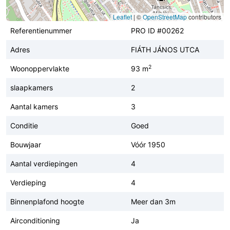
Leaflet
|
©
OpenStreetMap
contributors
Referentienummer
PRO ID #00262
Adres
FIÁTH JÁNOS UTCA
2
Woonoppervlakte
93 m
slaapkamers
2
Aantal kamers
3
Conditie
Goed
Bouwjaar
Vóór 1950
Aantal verdiepingen
4
Verdieping
4
Binnenplafond hoogte
Meer dan 3m
Airconditioning
Ja