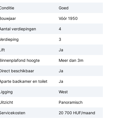
Conditie
Goed
Bouwjaar
Vóór 1950
Aantal verdiepingen
4
Verdieping
3
Lift
Ja
Binnenplafond hoogte
Meer dan 3m
Direct beschikbaar
Ja
Aparte badkamer en toilet
Ja
Ligging
West
Uitzicht
Panoramisch
Servicekosten
20 700 HUF/maand