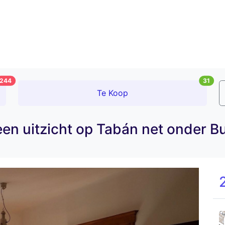
244
31
Te Koop
een uitzicht op Tabán net onder B