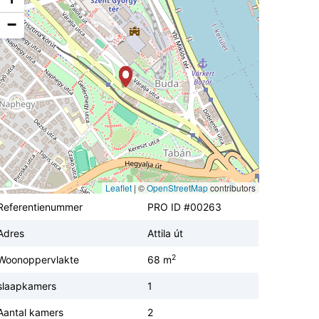
−
Leaflet
|
©
OpenStreetMap
contributors
Referentienummer
PRO ID #00263
Adres
Attila út
2
Woonoppervlakte
68 m
slaapkamers
1
Aantal kamers
2