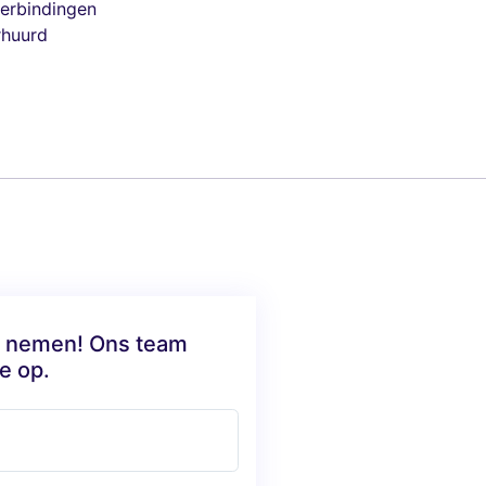
verbindingen
rhuurd
te nemen! Ons team
e op.