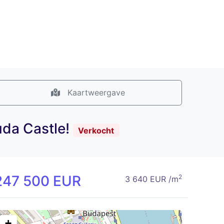
Kaartweergave
uda Castle!
Verkocht
247 500 EUR
2
3 640 EUR /m
+