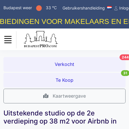
Budapest weer
33 °C
Gebruikershandleiding
Inlo
DINGEN VOOR MAKELAARS EN EIGE
244
Verkocht
31
Te Koop
Kaartweergave
Uitstekende studio op de 2e
verdieping op 38 m2 voor Airbnb in