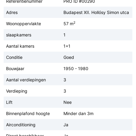
Referentienummer
PRO ID #00290
Adres
Budapest XII. Hollósy Simon utca
2
Woonoppervlakte
57 m
slaapkamers
1
Aantal kamers
1+1
Conditie
Goed
Bouwjaar
1950 - 1980
Aantal verdiepingen
3
Verdieping
3
Lift
Nee
Binnenplafond hoogte
Minder dan 3m
Airconditioning
Ja
Direct beschikbaar
Ja