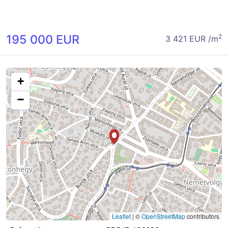
195 000 EUR
2
3 421 EUR /m
+
−
Leaflet
|
©
OpenStreetMap
contributors