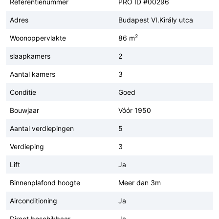
Referentienummer
PRO ID #00296
Adres
Budapest VI.Király utca
2
Woonoppervlakte
86 m
slaapkamers
2
Aantal kamers
3
Conditie
Goed
Bouwjaar
Vóór 1950
Aantal verdiepingen
5
Verdieping
3
Lift
Ja
Binnenplafond hoogte
Meer dan 3m
Airconditioning
Ja
Direct beschikbaar
Ja