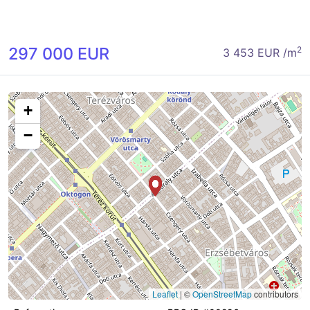
297 000 EUR
2
3 453 EUR /m
+
−
Leaflet
|
©
OpenStreetMap
contributors