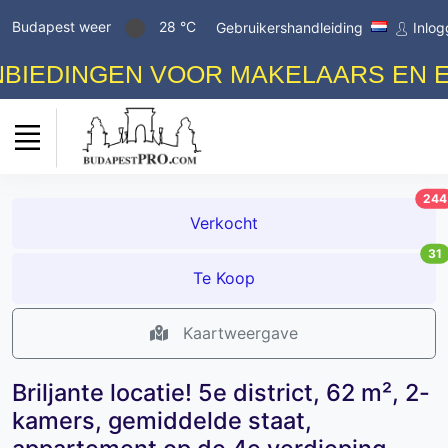
Budapest weer
28 °C
Gebruikershandleiding
Inlo
EDINGEN VOOR MAKELAARS EN EIGE
244
Verkocht
31
Te Koop
Kaartweergave
Briljante locatie! 5e district, 62 m², 2-
kamers, gemiddelde staat,