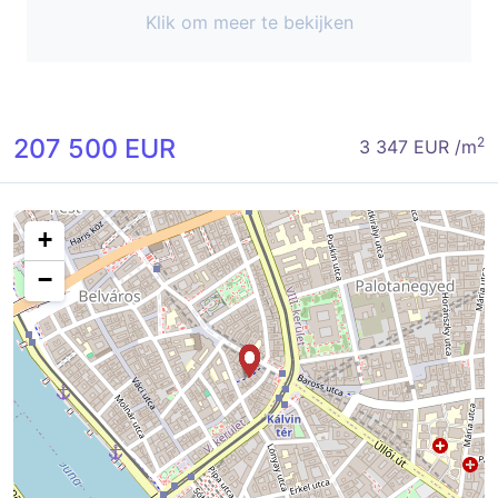
Klik om meer te bekijken
207 500 EUR
2
3 347 EUR /m
+
−