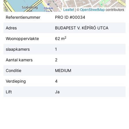
Leaflet
|
©
OpenStreetMap
contributors
Referentienummer
PRO ID #00034
Adres
BUDAPEST V. KÉPÍRÓ UTCA
2
Woonoppervlakte
62 m
slaapkamers
1
Aantal kamers
2
Conditie
MEDIUM
Verdieping
4
Lift
Ja