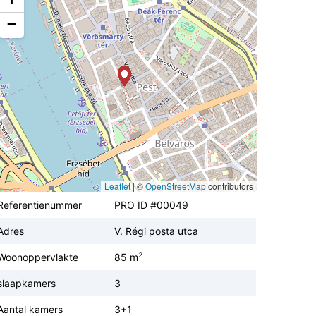
−
Leaflet
|
©
OpenStreetMap
contributors
Referentienummer
PRO ID #00049
Adres
V. Régi posta utca
2
Woonoppervlakte
85 m
slaapkamers
3
Aantal kamers
3+1