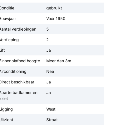
Conditie
gebruikt
Bouwjaar
Vóór 1950
Aantal verdiepingen
5
Verdieping
2
Lift
Ja
Binnenplafond hoogte
Meer dan 3m
Airconditioning
Nee
Direct beschikbaar
Ja
Aparte badkamer en
Ja
toilet
Ligging
West
Uitzicht
Straat