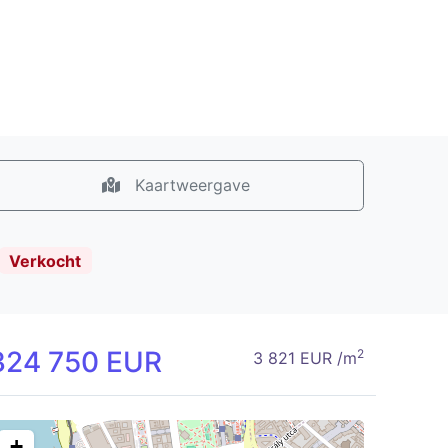
Kaartweergave
Verkocht
324 750 EUR
2
3 821 EUR /m
+