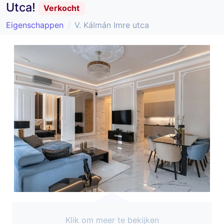
Utca!
Verkocht
Eigenschappen
V. Kálmán Imre utca
Klik om meer te bekijken