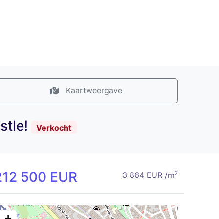
Kaartweergave
stle!
Verkocht
212 500 EUR
2
3 864 EUR /m
+