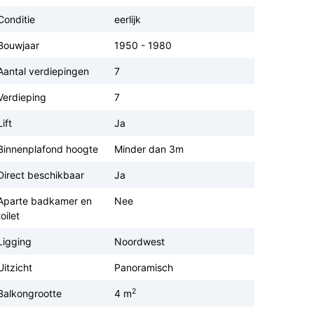
Conditie
eerlijk
Bouwjaar
1950 - 1980
Aantal verdiepingen
7
Verdieping
7
Lift
Ja
Binnenplafond hoogte
Minder dan 3m
Direct beschikbaar
Ja
Aparte badkamer en
Nee
toilet
Ligging
Noordwest
Uitzicht
Panoramisch
2
Balkongrootte
4 m