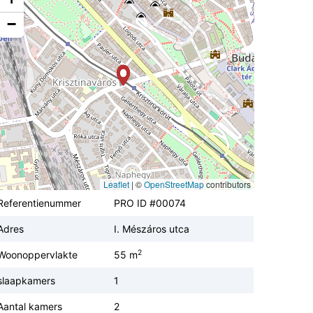
−
Leaflet
|
©
OpenStreetMap
contributors
Referentienummer
PRO ID #00074
Adres
I. Mészáros utca
2
Woonoppervlakte
55 m
slaapkamers
1
Aantal kamers
2