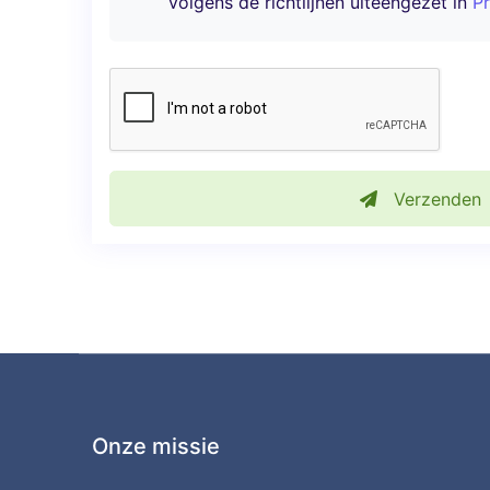
volgens de richtlijnen uiteengezet in
Pr
Verzenden
Onze missie