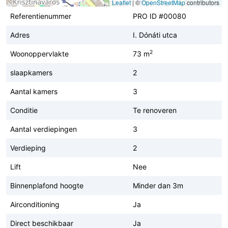
Leaflet
|
©
OpenStreetMap
contributors
Referentienummer
PRO ID #00080
Adres
I. Dónáti utca
2
Woonoppervlakte
73 m
slaapkamers
2
Aantal kamers
3
Conditie
Te renoveren
Aantal verdiepingen
3
Verdieping
2
Lift
Nee
Binnenplafond hoogte
Minder dan 3m
Airconditioning
Ja
Direct beschikbaar
Ja