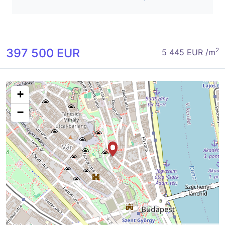
397 500 EUR
2
5 445 EUR /m
+
−