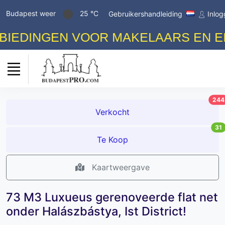
Budapest weer
25 °C
Gebruikershandleiding
Inlo
DINGEN VOOR MAKELAARS EN EIGE
244
Verkocht
31
Te Koop
Kaartweergave
73 M3 Luxueus gerenoveerde flat net
onder Halászbástya, Ist District!