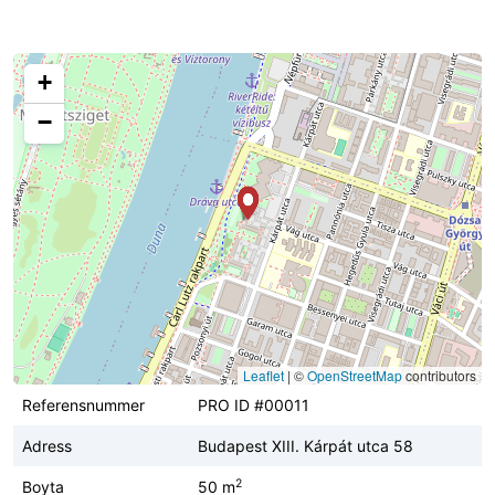
+
−
Leaflet
|
©
OpenStreetMap
contributors
Referensnummer
PRO ID #00011
Adress
Budapest XIII. Kárpát utca 58
2
Boyta
50 m