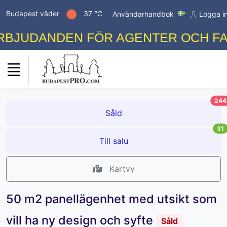
Budapest väder
37 °C
Användarhandbok
Logga i
BJUDANDEN FÖR AGENTER OCH FAST
244
Såld
31
Till salu
Kartvy
50 m2 panellägenhet med utsikt som
vill ha ny design och syfte
Såld