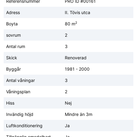
Referensnummer
PRO ID #00161
Adress
II. Tövis utca
2
Boyta
80 m
sovrum
2
Antal rum
3
Skick
Renoverad
Byggår
1981 - 2000
Antal våningar
3
Våningsplan
2
Hiss
Nej
Invändig höjd
Mindre än 3m
Luftkonditionering
Ja
Tillgänglig omedelbart
Ja