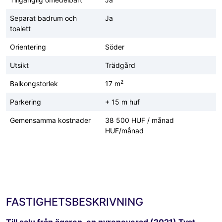
Separat badrum och
Ja
toalett
Orientering
Söder
Utsikt
Trädgård
2
Balkongstorlek
17 m
Parkering
+ 15 m huf
Gemensamma kostnader
38 500 HUF / månad
HUF/månad
FASTIGHETSBESKRIVNING
Till salu från ägaren, en nyrenoverad (2021) Tyst