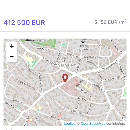
412 500 EUR
2
5 156 EUR /m
+
−
Leaflet
|
©
OpenStreetMap
contributors