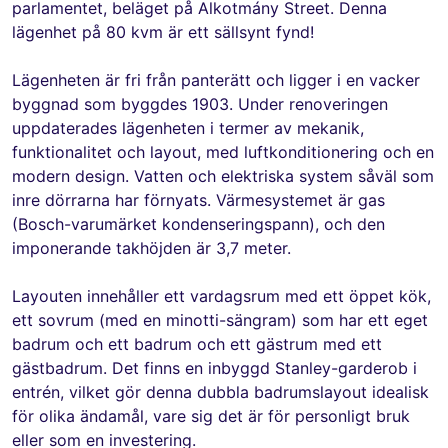
parlamentet, beläget på Alkotmány Street. Denna
lägenhet på 80 kvm är ett sällsynt fynd!
Lägenheten är fri från panterätt och ligger i en vacker
byggnad som byggdes 1903. Under renoveringen
uppdaterades lägenheten i termer av mekanik,
funktionalitet och layout, med luftkonditionering och en
modern design. Vatten och elektriska system såväl som
inre dörrarna har förnyats. Värmesystemet är gas
(Bosch-varumärket kondenseringspann), och den
imponerande takhöjden är 3,7 meter.
Layouten innehåller ett vardagsrum med ett öppet kök,
ett sovrum (med en minotti-sängram) som har ett eget
badrum och ett badrum och ett gästrum med ett
gästbadrum. Det finns en inbyggd Stanley-garderob i
entrén, vilket gör denna dubbla badrumslayout idealisk
för olika ändamål, vare sig det är för personligt bruk
eller som en investering.