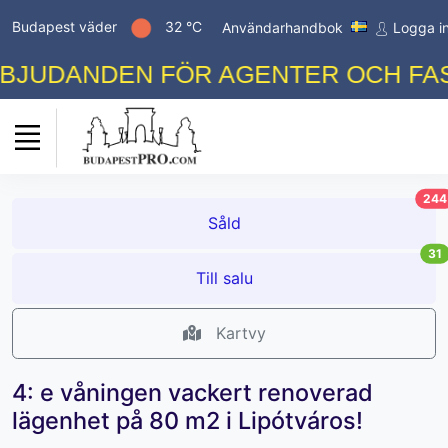
Budapest väder
32 °C
Användarhandbok
Logga i
JUDANDEN FÖR AGENTER OCH FASTI
244
Såld
31
Till salu
Kartvy
4: e våningen vackert renoverad
lägenhet på 80 m2 i Lipótváros!