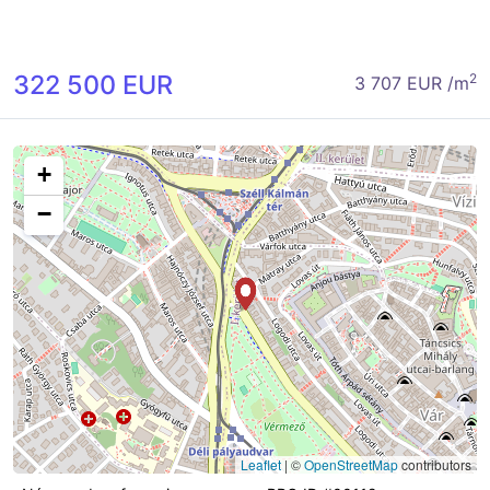
322 500 EUR
2
3 707 EUR /m
+
−
Leaflet
|
©
OpenStreetMap
contributors