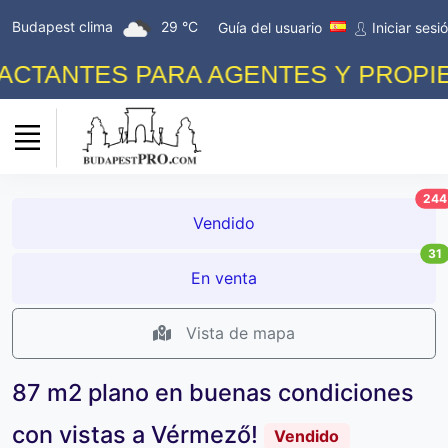
Budapest clima
29 °C
Guía del usuario
Iniciar sesi
TANTES PARA AGENTES Y PROPIETAR
244
Vendido
31
En venta
Vista de mapa
87 m2 plano en buenas condiciones
con vistas a Vérmező!
Vendido