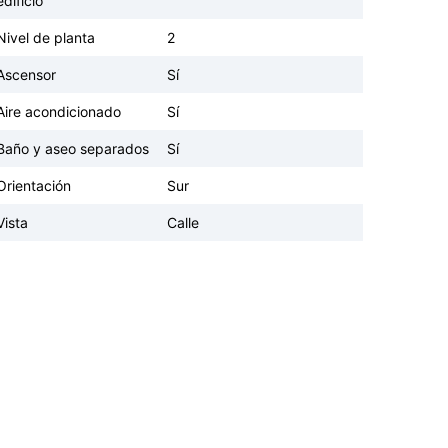
edificio
Nivel de planta
2
Ascensor
Sí
Aire acondicionado
Sí
Baño y aseo separados
Sí
Orientación
Sur
Vista
Calle