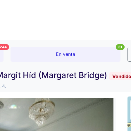
244
31
En venta
argit Híd (Margaret Bridge)
Vendid
 4.