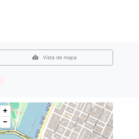
Vista de mapa
o
+
−