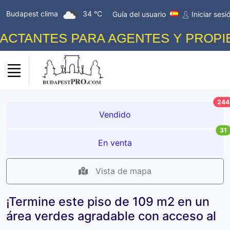
Budapest clima
34 °C
Guía del usuario
Iniciar sesi
TANTES PARA AGENTES Y PROPIETA
244
Vendido
31
En venta
Vista de mapa
¡Termine este piso de 109 m2 en un
área verdes agradable con acceso al