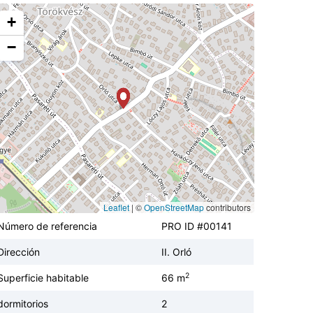
+
−
Leaflet
|
©
OpenStreetMap
contributors
Número de referencia
PRO ID #00141
Dirección
II. Orló
2
Superficie habitable
66 m
dormitorios
2