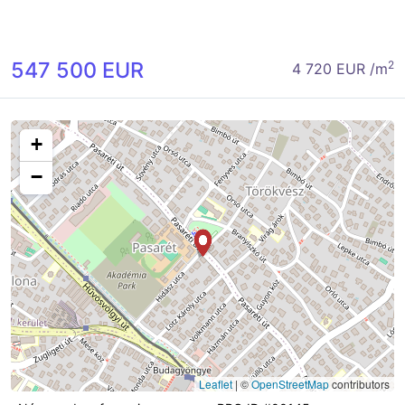
547 500 EUR
2
4 720 EUR /m
+
−
Leaflet
|
©
OpenStreetMap
contributors