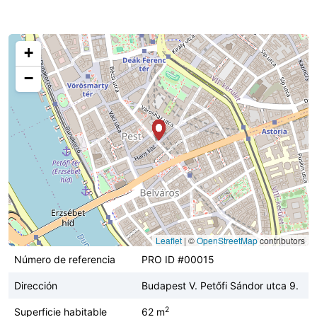
+
−
Leaflet
|
©
OpenStreetMap
contributors
Número de referencia
PRO ID #00015
Dirección
Budapest V. Petőfi Sándor utca 9.
2
Superficie habitable
62 m