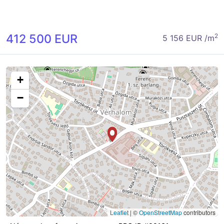
412 500 EUR
2
5 156 EUR /m
+
−
Leaflet
|
©
OpenStreetMap
contributors