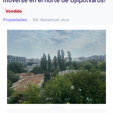
moverse en el norte de Újlipótváros!
Vendido
Propiedades
XIII. Bessenyei utca