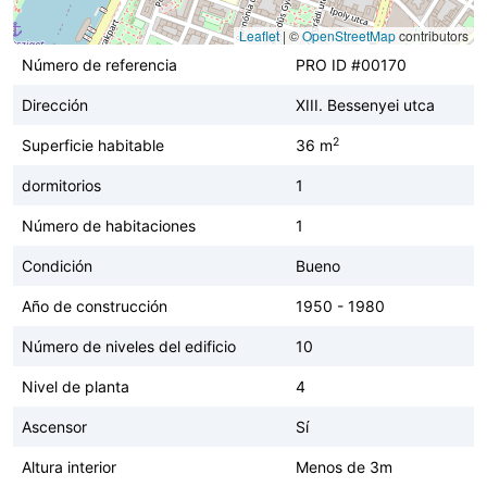
Leaflet
|
©
OpenStreetMap
contributors
Número de referencia
PRO ID #00170
Dirección
XIII. Bessenyei utca
2
Superficie habitable
36 m
dormitorios
1
Número de habitaciones
1
Condición
Bueno
Año de construcción
1950 - 1980
Número de niveles del edificio
10
Nivel de planta
4
Ascensor
Sí
Altura interior
Menos de 3m