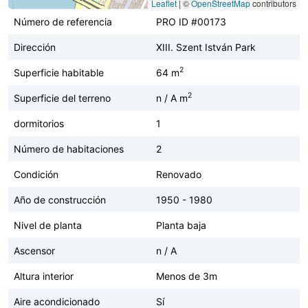
Leaflet
|
©
OpenStreetMap
contributors
Número de referencia
PRO ID #00173
Dirección
XIII. Szent István Park
2
Superficie habitable
64 m
2
Superficie del terreno
n / A m
dormitorios
1
Número de habitaciones
2
Condición
Renovado
Año de construcción
1950 - 1980
Nivel de planta
Planta baja
Ascensor
n / A
Altura interior
Menos de 3m
Aire acondicionado
Sí