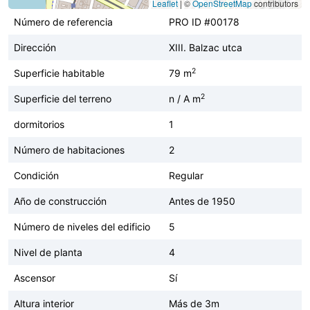
Leaflet
|
©
OpenStreetMap
contributors
Número de referencia
PRO ID #00178
Dirección
XIII. Balzac utca
2
Superficie habitable
79 m
2
Superficie del terreno
n / A m
dormitorios
1
Número de habitaciones
2
Condición
Regular
Año de construcción
Antes de 1950
Número de niveles del edificio
5
Nivel de planta
4
Ascensor
Sí
Altura interior
Más de 3m