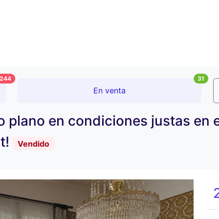
244
31
En venta
o plano en condiciones justas en e
t!
Vendido