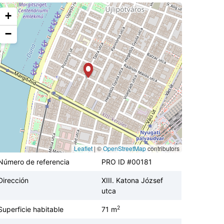
+
−
Leaflet
|
©
OpenStreetMap
contributors
Número de referencia
PRO ID #00181
Dirección
XIII. Katona József
utca
2
Superficie habitable
71 m