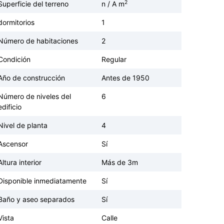
2
Superficie del terreno
n / A m
dormitorios
1
Número de habitaciones
2
Condición
Regular
Año de construcción
Antes de 1950
Número de niveles del
6
edificio
Nivel de planta
4
Ascensor
Sí
Altura interior
Más de 3m
Disponible inmediatamente
Sí
Baño y aseo separados
Sí
Vista
Calle