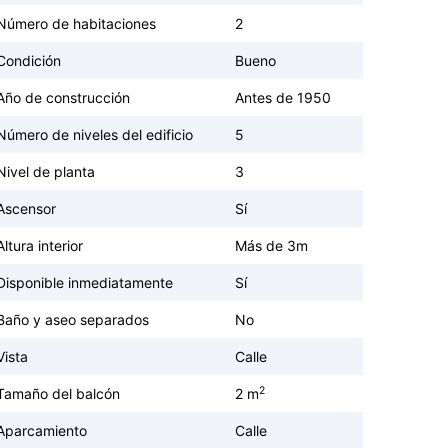
Número de habitaciones
2
Condición
Bueno
Año de construcción
Antes de 1950
Número de niveles del edificio
5
Nivel de planta
3
Ascensor
Sí
Altura interior
Más de 3m
Disponible inmediatamente
Sí
Baño y aseo separados
No
Vista
Calle
2
Tamaño del balcón
2 m
Aparcamiento
Calle