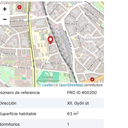
+
−
Leaflet
|
©
OpenStreetMap
contributors
Número de referencia
PRO ID #00200
Dirección
XII. Győri út
2
Superficie habitable
63 m
dormitorios
1