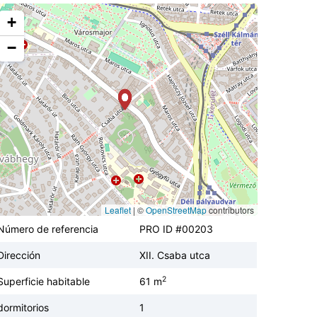
+
−
Leaflet
|
©
OpenStreetMap
contributors
Número de referencia
PRO ID #00203
Dirección
XII. Csaba utca
2
Superficie habitable
61 m
dormitorios
1