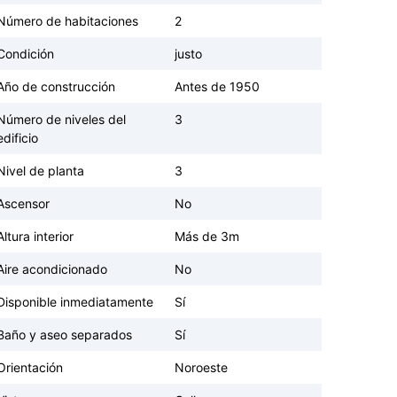
Número de habitaciones
2
Condición
justo
Año de construcción
Antes de 1950
Número de niveles del
3
edificio
Nivel de planta
3
Ascensor
No
Altura interior
Más de 3m
Aire acondicionado
No
Disponible inmediatamente
Sí
Baño y aseo separados
Sí
Orientación
Noroeste