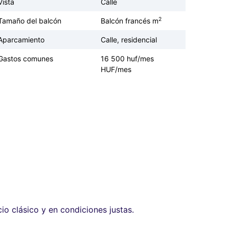
Vista
Calle
2
Tamaño del balcón
Balcón francés m
Aparcamiento
Calle, residencial
Gastos comunes
16 500 huf/mes
HUF/mes
io clásico y en condiciones justas.