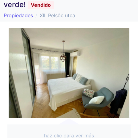
verde!
Vendido
Propiedades
XII. Pelsőc utca
haz clic para ver más