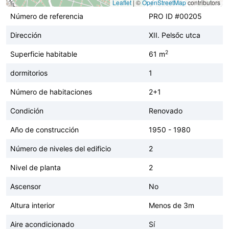
Leaflet
|
©
OpenStreetMap
contributors
Número de referencia
PRO ID #00205
Dirección
XII. Pelsőc utca
2
Superficie habitable
61 m
dormitorios
1
Número de habitaciones
2+1
Condición
Renovado
Año de construcción
1950 - 1980
Número de niveles del edificio
2
Nivel de planta
2
Ascensor
No
Altura interior
Menos de 3m
Aire acondicionado
Sí