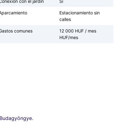
Conexión con el jardín
Sí
Aparcamiento
Estacionamiento sin
calles
Gastos comunes
12 000 HUF / mes
HUF/mes
 a Budagyöngye.