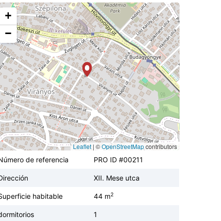
+
−
Leaflet
|
©
OpenStreetMap
contributors
Número de referencia
PRO ID #00211
Dirección
XII. Mese utca
2
Superficie habitable
44 m
dormitorios
1