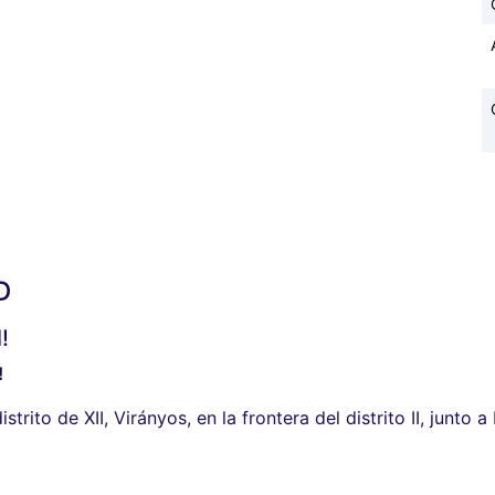
D
!
!
rito de XII, Virányos, en la frontera del distrito II, junto