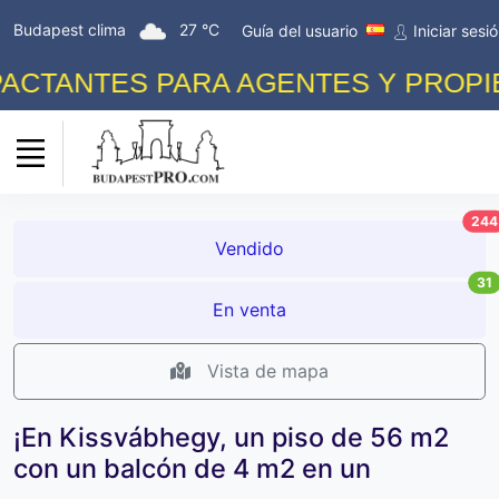
Budapest clima
27 °C
Guía del usuario
Iniciar sesi
CTANTES PARA AGENTES Y PROPIETA
244
Vendido
31
En venta
Vista de mapa
¡En Kissvábhegy, un piso de 56 m2
con un balcón de 4 m2 en un