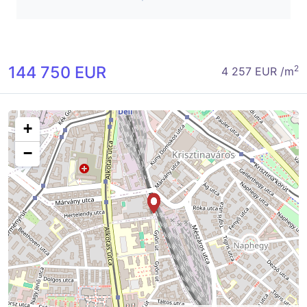
144 750 EUR
2
4 257 EUR /m
+
−