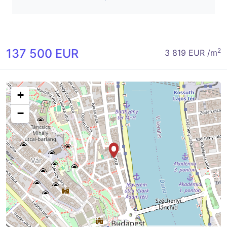
137 500 EUR
2
3 819 EUR /m
+
−