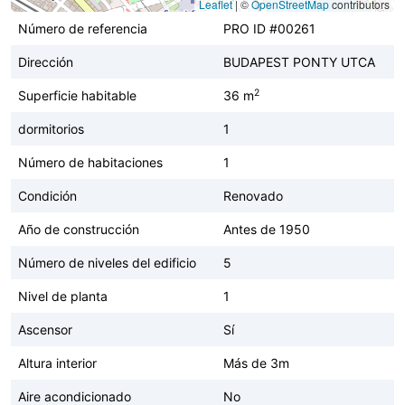
Leaflet
|
©
OpenStreetMap
contributors
Número de referencia
PRO ID #00261
Dirección
BUDAPEST PONTY UTCA
2
Superficie habitable
36 m
dormitorios
1
Número de habitaciones
1
Condición
Renovado
Año de construcción
Antes de 1950
Número de niveles del edificio
5
Nivel de planta
1
Ascensor
Sí
Altura interior
Más de 3m
Aire acondicionado
No