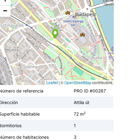
−
Leaflet
|
©
OpenStreetMap
contributors
Número de referencia
PRO ID #00267
Dirección
Attila út
2
Superficie habitable
72 m
dormitorios
1
Número de habitaciones
3