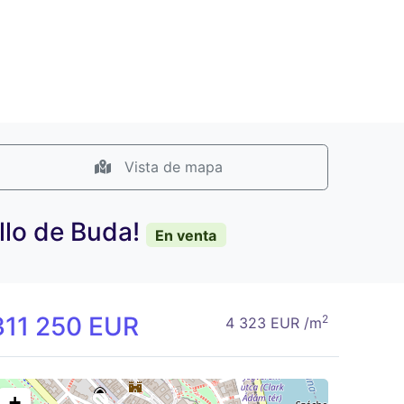
Vista de mapa
illo de Buda!
En venta
311 250 EUR
2
4 323 EUR /m
+