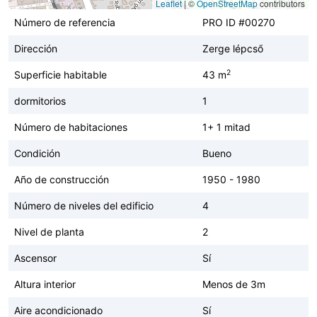
Leaflet
|
©
OpenStreetMap
contributors
Número de referencia
PRO ID #00270
Dirección
Zerge lépcső
2
Superficie habitable
43 m
dormitorios
1
Número de habitaciones
1+ 1 mitad
Condición
Bueno
Año de construcción
1950 - 1980
Número de niveles del edificio
4
Nivel de planta
2
Ascensor
Sí
Altura interior
Menos de 3m
Aire acondicionado
Sí