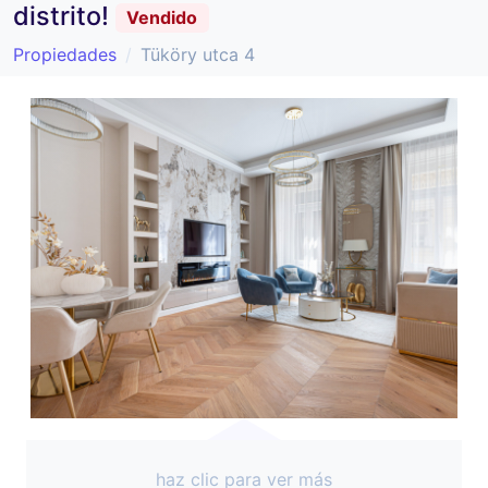
distrito!
Vendido
Propiedades
Tüköry utca 4
haz clic para ver más