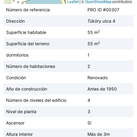
Leaflet
|
©
OpenStreetMap
contributors
Número de referencia
PRO ID #00307
Dirección
Tüköry utca 4
2
Superficie habitable
55 m
2
Superficie del terreno
55 m
dormitorios
1
Número de habitaciones
2
Condición
Renovado
Año de construcción
Antes de 1950
Número de niveles del edificio
4
Nivel de planta
3
Ascensor
Sí
Altura interior
Más de 3m