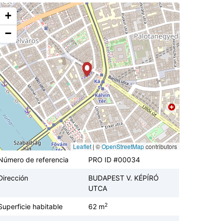
+
−
Leaflet
|
©
OpenStreetMap
contributors
Número de referencia
PRO ID #00034
Dirección
BUDAPEST V. KÉPÍRÓ
UTCA
2
Superficie habitable
62 m