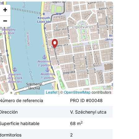
+
−
Leaflet
|
©
OpenStreetMap
contributors
Número de referencia
PRO ID #00048
Dirección
V. Széchenyi utca
2
Superficie habitable
68 m
dormitorios
2