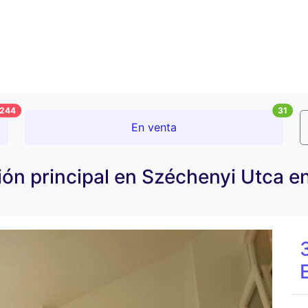
244
31
En venta
ón principal en Széchenyi Utca e