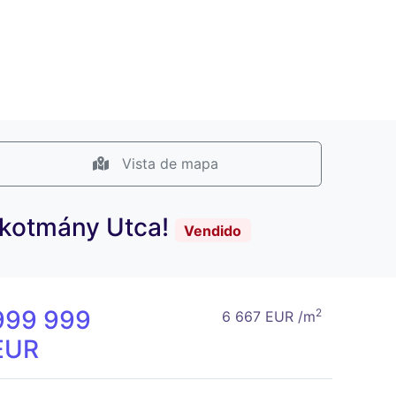
Vista de mapa
Alkotmány Utca!
Vendido
999 999
2
6 667 EUR /m
EUR