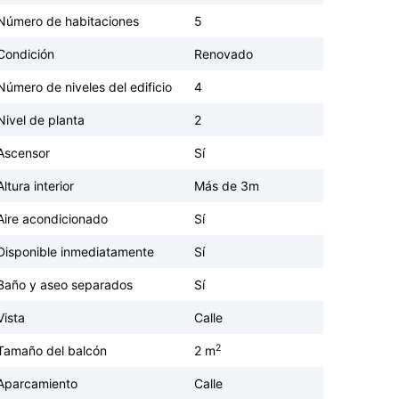
Número de habitaciones
5
Condición
Renovado
Número de niveles del edificio
4
Nivel de planta
2
Ascensor
Sí
Altura interior
Más de 3m
Aire acondicionado
Sí
Disponible inmediatamente
Sí
Baño y aseo separados
Sí
Vista
Calle
2
Tamaño del balcón
2 m
Aparcamiento
Calle