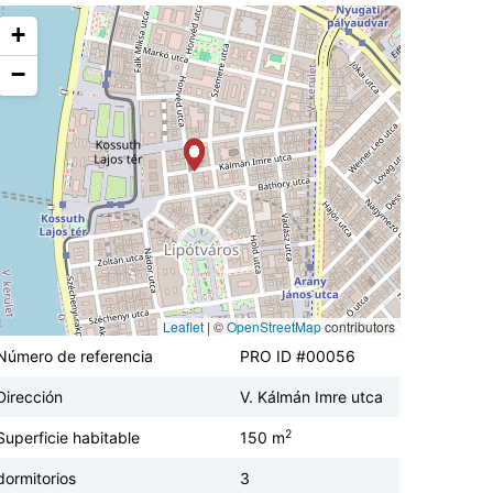
+
−
Leaflet
|
©
OpenStreetMap
contributors
Número de referencia
PRO ID #00056
Dirección
V. Kálmán Imre utca
2
Superficie habitable
150 m
dormitorios
3