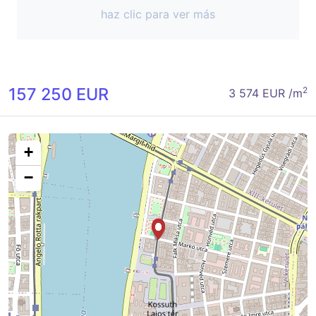
haz clic para ver más
157 250 EUR
2
3 574 EUR /m
+
−