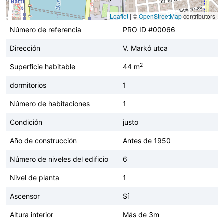
Leaflet
|
©
OpenStreetMap
contributors
Número de referencia
PRO ID #00066
Dirección
V. Markó utca
2
Superficie habitable
44 m
dormitorios
1
Número de habitaciones
1
Condición
justo
Año de construcción
Antes de 1950
Número de niveles del edificio
6
Nivel de planta
1
Ascensor
Sí
Altura interior
Más de 3m