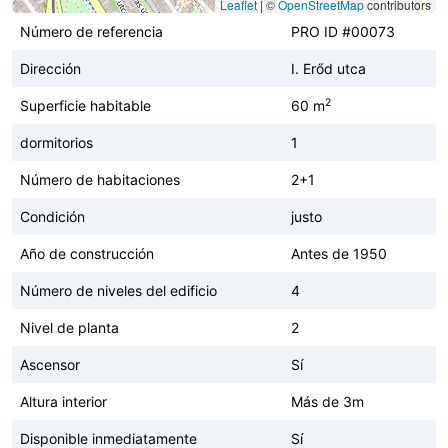
Leaflet
|
©
OpenStreetMap
contributors
Número de referencia
PRO ID #00073
Dirección
I. Erőd utca
2
Superficie habitable
60 m
dormitorios
1
Número de habitaciones
2+1
Condición
justo
Año de construcción
Antes de 1950
Número de niveles del edificio
4
Nivel de planta
2
Ascensor
Sí
Altura interior
Más de 3m
Disponible inmediatamente
Sí