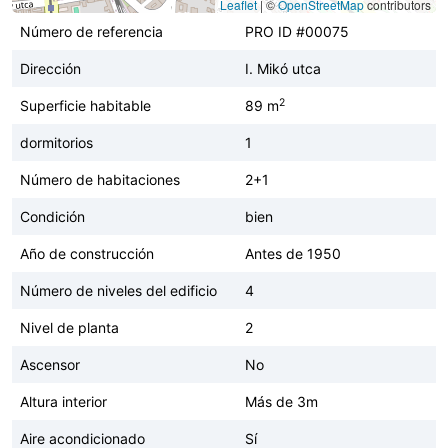
Leaflet
|
©
OpenStreetMap
contributors
Número de referencia
PRO ID #00075
Dirección
I. Mikó utca
2
Superficie habitable
89 m
dormitorios
1
Número de habitaciones
2+1
Condición
bien
Año de construcción
Antes de 1950
Número de niveles del edificio
4
Nivel de planta
2
Ascensor
No
Altura interior
Más de 3m
Aire acondicionado
Sí