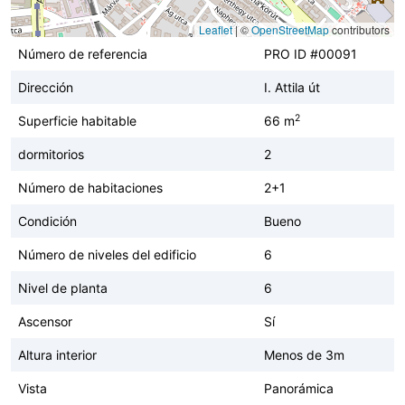
Leaflet
|
©
OpenStreetMap
contributors
Número de referencia
PRO ID #00091
Dirección
I. Attila út
2
Superficie habitable
66 m
dormitorios
2
Número de habitaciones
2+1
Condición
Bueno
Número de niveles del edificio
6
Nivel de planta
6
Ascensor
Sí
Altura interior
Menos de 3m
Vista
Panorámica