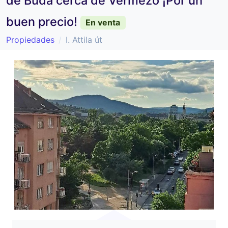
de Buda cerca de Vérmező ¡Por un
buen precio!
En venta
Propiedades
I. Attila út