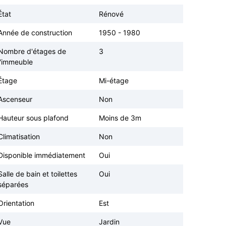
État
Rénové
Année de construction
1950 - 1980
Nombre d'étages de
3
l'immeuble
Étage
Mi-étage
Ascenseur
Non
Hauteur sous plafond
Moins de 3m
Climatisation
Non
Disponible immédiatement
Oui
Salle de bain et toilettes
Oui
séparées
Orientation
Est
Vue
Jardin