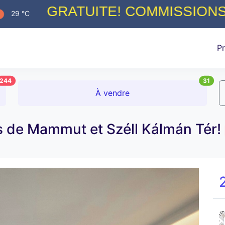
ATUITE! COMMISSIONS LES PLU
29 °C
Pr
244
31
À vendre
 de Mammut et Széll Kálmán Tér!