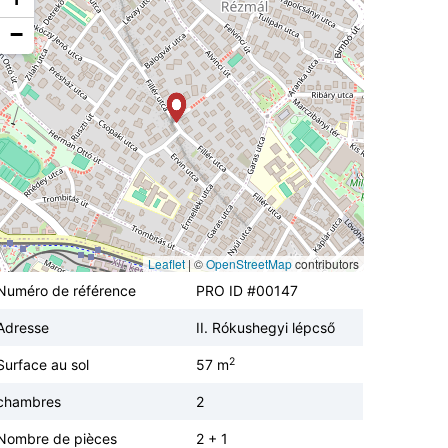
−
Leaflet
|
©
OpenStreetMap
contributors
Numéro de référence
PRO ID #00147
Adresse
II. Rókushegyi lépcső
2
Surface au sol
57 m
chambres
2
Nombre de pièces
2 + 1