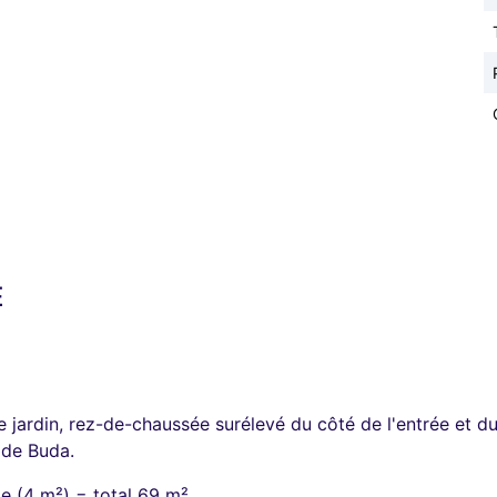
É
ardin, rez-de-chaussée surélevé du côté de l'entrée et du 
 de Buda.
ge (4 m²) = total 69 m²